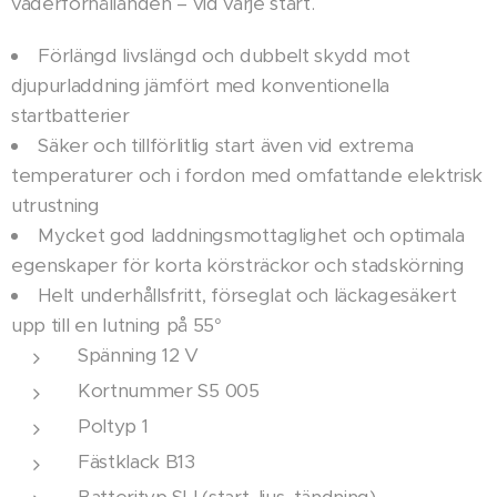
väderförhållanden – vid varje start.
Förlängd livslängd och dubbelt skydd mot
djupurladdning jämfört med konventionella
startbatterier
Säker och tillförlitlig start även vid extrema
temperaturer och i fordon med omfattande elektrisk
utrustning
Mycket god laddningsmottaglighet och optimala
egenskaper för korta körsträckor och stadskörning
Helt underhållsfritt, förseglat och läckagesäkert
upp till en lutning på 55°
Spänning 12 V
Kortnummer S5 005
Poltyp 1
Fästklack B13