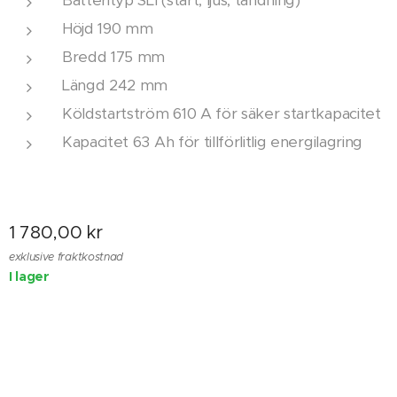
Batterityp SLI (start, ljus, tändning)
Höjd 190 mm
Bredd 175 mm
Längd 242 mm
Köldstartström 610 A för säker startkapacitet
Kapacitet 63 Ah för tillförlitlig energilagring
1 780,00
kr
exklusive fraktkostnad
I lager