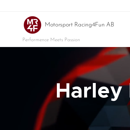
Motorsport Racing4Fun AB
Performence Meets Passion
Harley