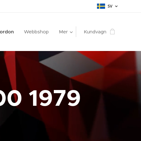
SV
fordon
Webbshop
Mer
Kundvagn
00 1979