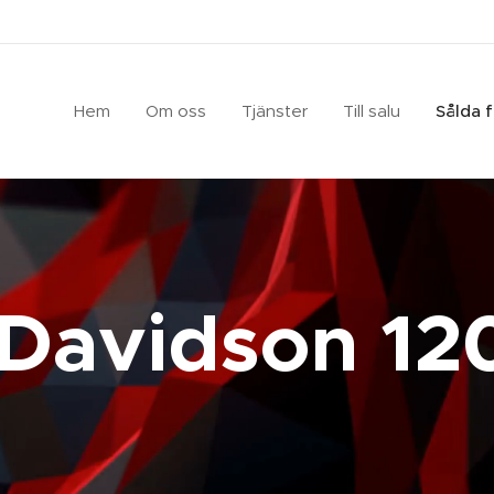
Hem
Om oss
Tjänster
Till salu
Sålda 
 Davidson 12