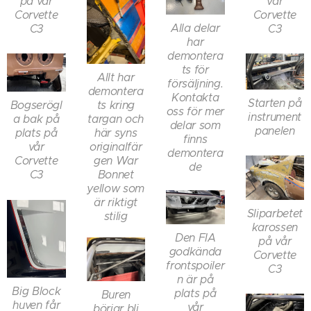
på vår
vår
Corvette
Corvette
Alla delar
C3
C3
har
demontera
ts för
Allt har
försäljning.
demontera
Kontakta
Starten på
ts kring
Bogserögl
oss för mer
instrument
targan och
a bak på
delar som
panelen
här syns
plats på
finns
originalfär
vår
demontera
gen War
Corvette
de
Bonnet
C3
yellow som
är riktigt
Sliparbetet
stilig
karossen
Den FIA
på vår
godkända
Corvette
frontspoiler
C3
n är på
Big Block
plats på
Buren
huven får
vår
börjar bli