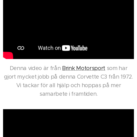
Denna video är från
Brink Motorsport
som har
gjort mycket jobb på denna Corvette C3 från 1972.
Vi tackar för all hjälp och hoppas på mer
samarbete i framtiden.