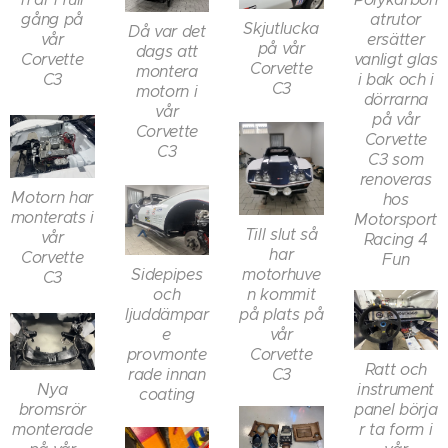
gång på
atrutor
Skjutlucka
Då var det
vår
ersätter
på vår
dags att
Corvette
vanligt glas
Corvette
montera
C3
i bak och i
C3
motorn i
dörrarna
vår
på vår
Corvette
Corvette
C3
C3 som
renoveras
Motorn har
hos
monterats i
Motorsport
Till slut så
vår
Racing 4
har
Corvette
Fun
motorhuve
Sidepipes
C3
n kommit
och
på plats på
ljuddämpar
vår
e
Corvette
provmonte
Ratt och
C3
rade innan
Nya
instrument
coating
bromsrör
panel börja
monterade
r ta form i