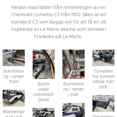
Nedan visas bilder från renoveringen av en
Chevrolet Corvette C3 från 1972. Bilen är en
standard C3 som byggs om för att få en stil
inspirerad av Le Mans-bilarna som tävlade i
Frankrike på Le Mans.
Burinfästni
Corvetten
ng i ramen
har kommit
fram
tillbak från
Burrör
Burinfästni
lack
under
ng i ramen
instrument
i bak
panel
Monteringe
n är i full
Polykarbon