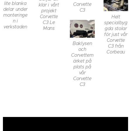
lite blanka
Corvette
klar i vårt
delar under
C3
projekt
monteringe
Corvette
Helt
n i
C3 Le
specialbyg
verkstaden
Mans
gda stolar
för just vår
Corvette
Baklysen
C3 från
och
Corbeau
Corvettem
ärket på
plats på
vår
Corvette
C3