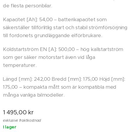
de flesta personbilar.
Kapacitet [Ah]: 54,00 – batterikapacitet som
säkerställer tillförlitlig start och stabil strömförsörjning
till fordonets grundläggande elförbrukare.
Köldstartström EN [A]: 500,00 – hög kallstartström
som ger säker motorstart även vid låga
temperaturer.
Längd [mm]: 242,00 Bredd [mm]: 175,00 Höjd [mm]:
175,00 – kompakta mått som är kompatibla med
många vanliga bilmodeller.
1 495,00
kr
exklusive fraktkostnad
I lager