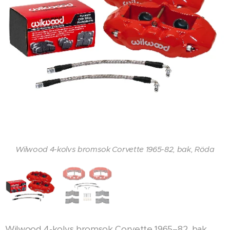
Wilwood 4-kolvs bromsok Corvette 1965-82, bak, Röda
Wilwood 4-kolvs bromsok Corvette 1965-82, bak, Röda
Wilwood 4-kolvs bromsok Corvette 1965–82, bak,