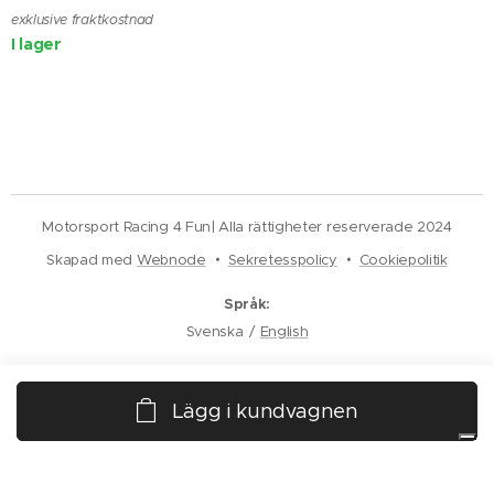
exklusive fraktkostnad
I lager
Motorsport Racing 4 Fun| Alla rättigheter reserverade 2024
Skapad med
Webnode
Sekretesspolicy
Cookiepolitik
Språk
Svenska
English
Dina integritetsval
Lägg i kundvagnen
Meddelande vid insamling