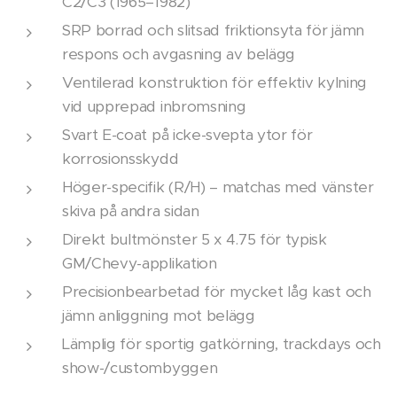
C2/C3 (1965–1982)
SRP borrad och slitsad friktionsyta för jämn
respons och avgasning av belägg
Ventilerad konstruktion för effektiv kylning
vid upprepad inbromsning
Svart E-coat på icke-svepta ytor för
korrosionsskydd
Höger-specifik (R/H) – matchas med vänster
skiva på andra sidan
Direkt bultmönster 5 x 4.75 för typisk
GM/Chevy-applikation
Precisionbearbetad för mycket låg kast och
jämn anliggning mot belägg
Lämplig för sportig gatkörning, trackdays och
show-/custombyggen