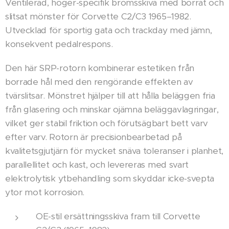
Ventilerad, höger-specifik bromsskiva med borrat och
slitsat mönster för Corvette C2/C3 1965–1982.
Utvecklad för sportig gata och trackday med jämn,
konsekvent pedalrespons.
Den här SRP-rotorn kombinerar estetiken från
borrade hål med den rengörande effekten av
tvärslitsar. Mönstret hjälper till att hålla beläggen fria
från glasering och minskar ojämna beläggavlagringar,
vilket ger stabil friktion och förutsägbart bett varv
efter varv. Rotorn är precisionbearbetad på
kvalitetsgjutjärn för mycket snäva toleranser i planhet,
parallellitet och kast, och levereras med svart
elektrolytisk ytbehandling som skyddar icke-svepta
ytor mot korrosion.
OE-stil ersättningsskiva fram till Corvette