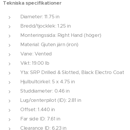
Tekniska specifikationer
Diameter: 11.75 in
Bredd/tjocklek: 1.25 in
Monteringssida: Right Hand (höger)
Material: Gjuten järn (iron)
Vane: Vented
Vikt: 19.00 lb
Yta: SRP Drilled & Slotted, Black Electro Coat
Hjulbultcirkel: 5 x 4.75 in
Studdiameter: 0.46 in
Lug/centerpilot (ID): 2.81 in
Offset: 1.440 in
Far side ID: 7.61 in
Clearance ID: 6.23 in