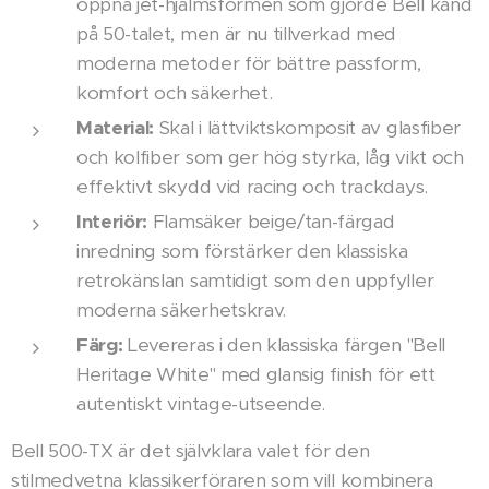
öppna jet-hjälmsformen som gjorde Bell känd
på 50-talet, men är nu tillverkad med
moderna metoder för bättre passform,
komfort och säkerhet.
Material:
Skal i lättviktskomposit av glasfiber
och kolfiber som ger hög styrka, låg vikt och
effektivt skydd vid racing och trackdays.
Interiör:
Flamsäker beige/tan-färgad
inredning som förstärker den klassiska
retrokänslan samtidigt som den uppfyller
moderna säkerhetskrav.
Färg:
Levereras i den klassiska färgen "Bell
Heritage White" med glansig finish för ett
autentiskt vintage-utseende.
Bell 500-TX är det självklara valet för den
stilmedvetna klassikerföraren som vill kombinera