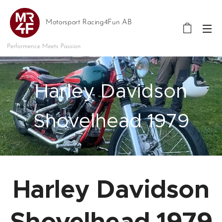
Motorsport Racing4Fun AB
Performence Meets Passion
Harley Davidson
Shovelhead 1979
Harley Davidson
Shovelhead 1979