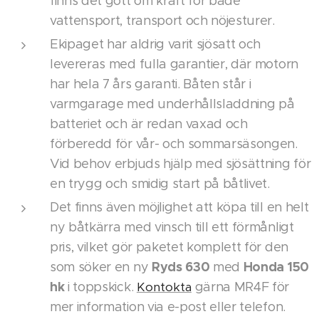
finns det gott om kraft för både
vattensport, transport och nöjesturer.
Ekipaget har aldrig varit sjösatt och
levereras med fulla garantier, där motorn
har hela 7 års garanti. Båten står i
varmgarage med underhållsladdning på
batteriet och är redan vaxad och
förberedd för vår- och sommarsäsongen.
Vid behov erbjuds hjälp med sjösättning för
en trygg och smidig start på båtlivet.
Det finns även möjlighet att köpa till en helt
ny båtkärra med vinsch till ett förmånligt
pris, vilket gör paketet komplett för den
Ryds 630
Honda 150
som söker en ny
med
hk
i toppskick.
Kontokta
gärna MR4F för
mer information via e-post eller telefon.