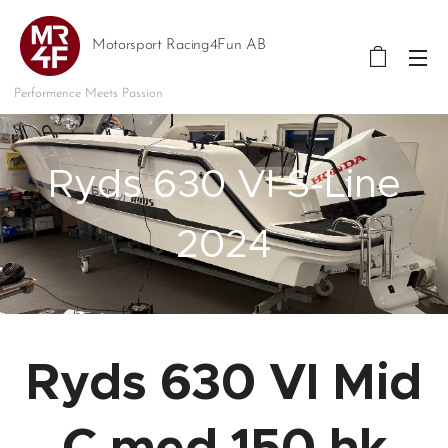
Motorsport Racing4Fun AB
Performence Meets Passion
Ryds 630 VI S-Line
2024
Ryds 630 VI Mid
C med 150 hk