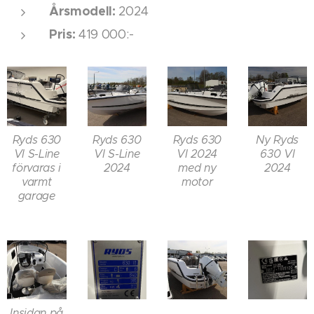
Årsmodell:
2024
Pris:
419 000:-
Ryds 630
Ryds 630
Ryds 630
Ny Ryds
VI S-Line
VI S-Line
VI 2024
630 VI
förvaras i
2024
med ny
2024
varmt
motor
garage
Insidan på